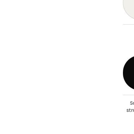
S
str