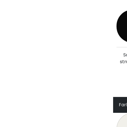
S
str
Far