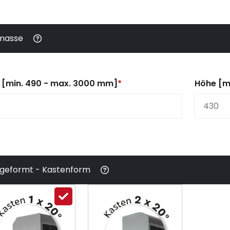
masse
e [min. 490 - max. 3000 mm]
*
Höhe [m
lgeformt - Kastenform