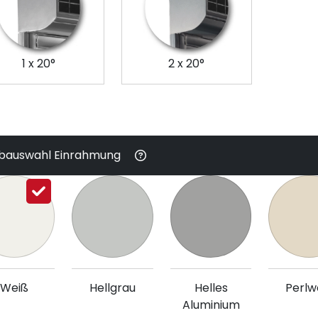
1 x 20°
2 x 20°
bauswahl Einrahmung
Weiß
Hellgrau
Helles
Perlw
Aluminium