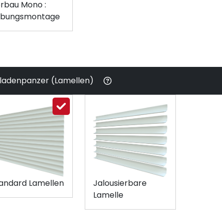
rbau Mono :
ibungsmontage
lladenpanzer (Lamellen)
andard Lamellen
Jalousierbare
Lamelle