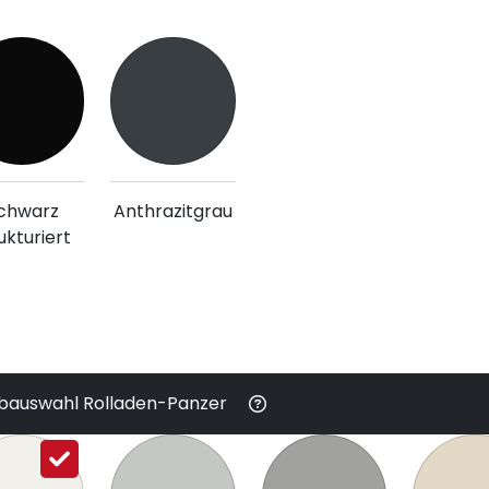
chwarz
Anthrazitgrau
ukturiert
bauswahl Rolladen-Panzer