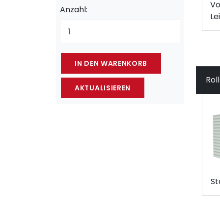
Vo
Anzahl:
Le
Rol
St