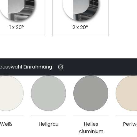
1 x 20°
2 x 20°
bauswahl Einrahmung
Weiß
Hellgrau
Helles
Perlw
Aluminium