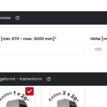
masse
e [min. 670 - max. 3000 mm]
*
Höhe [m
lgeformt - Kastenform