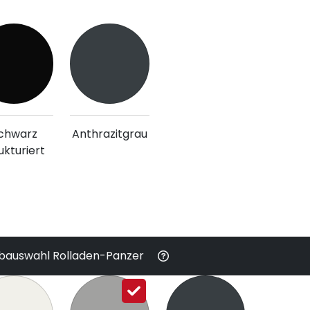
chwarz
Anthrazitgrau
ukturiert
bauswahl Rolladen-Panzer