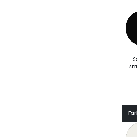
S
str
Far