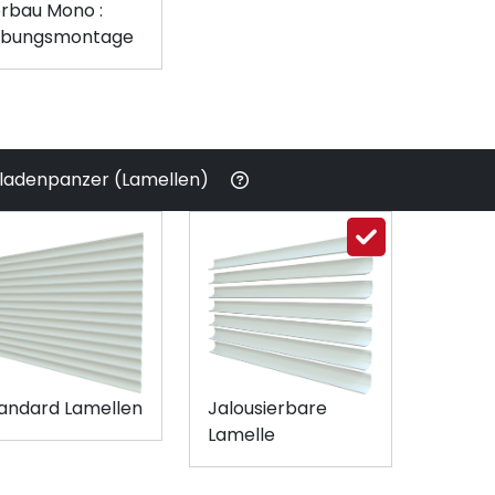
rbau Mono :
ibungsmontage
lladenpanzer (Lamellen)
andard Lamellen
Jalousierbare
Lamelle