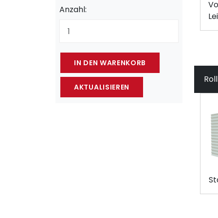
Vo
Anzahl:
Le
Rol
St