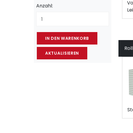
Vo
Anzahl:
Le
Rol
St