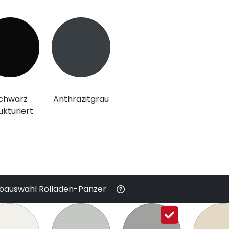
chwarz
Anthrazitgrau
ukturiert
bauswahl Rolladen-Panzer