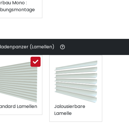
rbau Mono :
ibungsmontage
lladenpanzer (Lamellen)
andard Lamellen
Jalousierbare
Lamelle