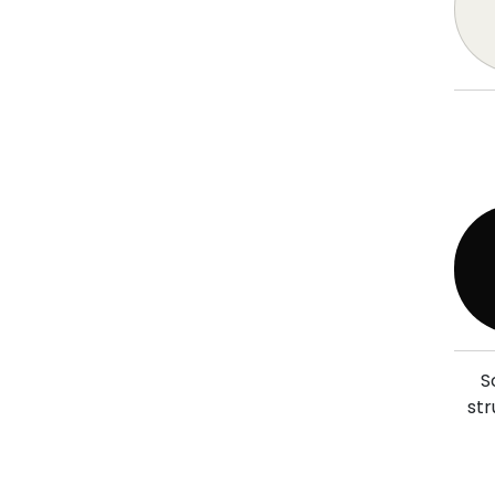
S
str