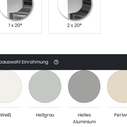
1 x 20°
2 x 20°
bauswahl Einrahmung
Weiß
Hellgrau
Helles
Perlw
Aluminium