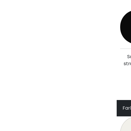
S
str
Far